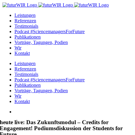
Zum
Inhalt
Leistungen
springen
Referenzen
Testimonials
Podcast #SciencemanagersForFuture
Publikationen
Vorträge, Tagungen, Podien
Wir
Kontakt
Leistungen
Referenzen
Testimonials
Podcast #SciencemanagersForFuture
Publikationen
Vorträge, Tagungen, Podien
Wir
Kontakt
Zeige
grösseres
heute live: Das Zukunftsmodul – Credits for
Bild
Engagement! Podiumsdiskussion der Students for
Future