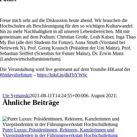
Freue mich sehr auf die Diskussion heute abend. Wir brauchen die
Hochschulen als Beschleunigung für den so wichtigen Kulturwandel
hin zu mehr Nachhaltigkeit in all unseren Lebensbereichen. Mit mir
gemeinsam auf dem Podium: Christian Große, Leah Kaiser, Inga Thao
My Bui (alle drei Students for Future), Anna Struth (Vorstand bei
Netzwerk N), Prof. Georg Krausch (Präsident der Uni Mainz), Prof.
Sebastian Seiffert (Scientists for Future Mainz), Dr. Erwin Manz
(Landeswirtschaftsministerium).
Die Veranstaltung wird live gestreamt auf dem Youtube-HKanal der
#fridaysforfuture
–
https://lnkd.in/dkFbYW6c
Ute Symanski
2021-08-11T14:24:55+00:00
6. August 2021
|
Ähnliche Beiträge
Purer Luxus: Präsidentinnen, Rektoren, Kanzlerinnen und
Vizepräsidenten in der Führungswerkstatt Hochschulleitung