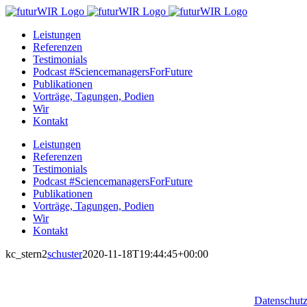
Zum
Inhalt
Leistungen
springen
Referenzen
Testimonials
Podcast #SciencemanagersForFuture
Publikationen
Vorträge, Tagungen, Podien
Wir
Kontakt
Leistungen
Referenzen
Testimonials
Podcast #SciencemanagersForFuture
Publikationen
Vorträge, Tagungen, Podien
Wir
Kontakt
kc_stern2
schuster
2020-11-18T19:44:45+00:00
Datenschut