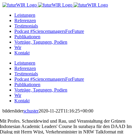
Zum
Inhalt
Leistungen
springen
Referenzen
Testimonials
Podcast #SciencemanagersForFuture
Publikationen
Vorträge, Tagungen, Podien
Wir
Kontakt
Leistungen
Referenzen
Testimonials
Podcast #SciencemanagersForFuture
Publikationen
Vorträge, Tagungen, Podien
Wir
Kontakt
bilderslider
schuster
2020-11-22T11:16:25+00:00
Mit Profes. Schneidewind und Rau, und
Veranstaltung der Grünen
Indonesian Academic Leaders' Course
In surabaya für den DAAD
Im
Dialog mit Herrn Wüst, Verkehrsminister in NRW
Talkformat mit