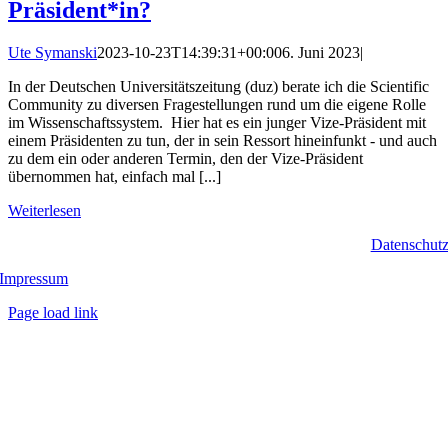
Präsident*in?
Ute Symanski
2023-10-23T14:39:31+00:00
6. Juni 2023
|
In der Deutschen Universitätszeitung (duz) berate ich die Scientific
Community zu diversen Fragestellungen rund um die eigene Rolle
im Wissenschaftssystem. Hier hat es ein junger Vize-Präsident mit
einem Präsidenten zu tun, der in sein Ressort hineinfunkt - und auch
zu dem ein oder anderen Termin, den der Vize-Präsident
übernommen hat, einfach mal [...]
Weiterlesen
Datenschut
Impressum
Page load link
Nach
oben