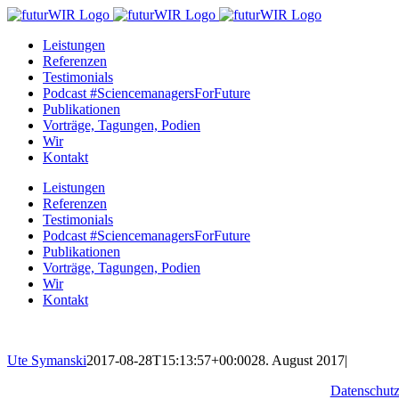
Zum
Inhalt
Leistungen
springen
Referenzen
Testimonials
Podcast #SciencemanagersForFuture
Publikationen
Vorträge, Tagungen, Podien
Wir
Kontakt
Leistungen
Referenzen
Testimonials
Podcast #SciencemanagersForFuture
Publikationen
Vorträge, Tagungen, Podien
Wir
Kontakt
Ute Symanski
2017-08-28T15:13:57+00:00
28. August 2017
|
Datenschut