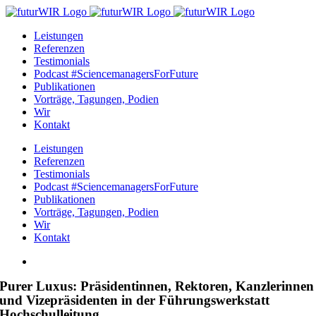
Zum
Inhalt
Leistungen
springen
Referenzen
Testimonials
Podcast #SciencemanagersForFuture
Publikationen
Vorträge, Tagungen, Podien
Wir
Kontakt
Leistungen
Referenzen
Testimonials
Podcast #SciencemanagersForFuture
Publikationen
Vorträge, Tagungen, Podien
Wir
Kontakt
Zeige
grösseres
Purer Luxus: Präsidentinnen, Rektoren, Kanzlerinnen
Bild
und Vizepräsidenten in der Führungswerkstatt
Hochschulleitung