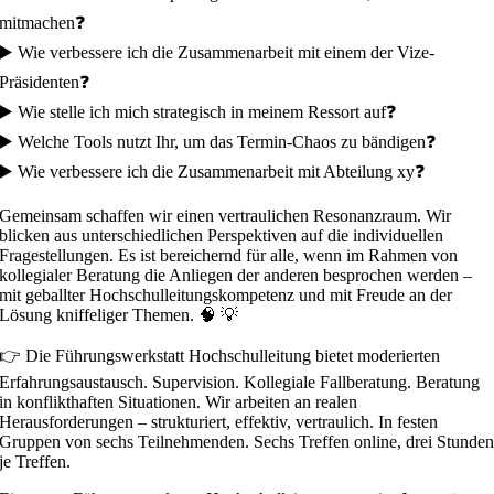
mitmachen❓
▶️ Wie verbessere ich die Zusammenarbeit mit einem der Vize-
Präsidenten❓
▶️ Wie stelle ich mich strategisch in meinem Ressort auf❓
▶️ Welche Tools nutzt Ihr, um das Termin-Chaos zu bändigen❓
▶️ Wie verbessere ich die Zusammenarbeit mit Abteilung xy❓
Gemeinsam schaffen wir einen vertraulichen Resonanzraum. Wir
blicken aus unterschiedlichen Perspektiven auf die individuellen
Fragestellungen. Es ist bereichernd für alle, wenn im Rahmen von
kollegialer Beratung die Anliegen der anderen besprochen werden –
mit geballter Hochschulleitungskompetenz und mit Freude an der
Lösung kniffeliger Themen. 🧠 💡
👉 Die Führungswerkstatt Hochschulleitung bietet moderierten
Erfahrungsaustausch. Supervision. Kollegiale Fallberatung. Beratung
in konflikthaften Situationen. Wir arbeiten an realen
Herausforderungen – strukturiert, effektiv, vertraulich. In festen
Gruppen von sechs Teilnehmenden. Sechs Treffen online, drei Stunde
je Treffen.