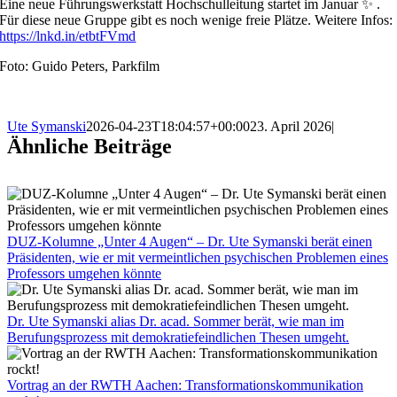
Eine neue Führungswerkstatt Hochschulleitung startet im Januar ✨ .
Für diese neue Gruppe gibt es noch wenige freie Plätze. Weitere Infos:
https://lnkd.in/etbtFVmd
Foto: Guido Peters, Parkfilm
Ute Symanski
2026-04-23T18:04:57+00:00
23. April 2026
|
Ähnliche Beiträge
DUZ-Kolumne „Unter 4 Augen“ – Dr. Ute Symanski berät einen
Präsidenten, wie er mit vermeintlichen psychischen Problemen eines
Professors umgehen könnte
Dr. Ute Symanski alias Dr. acad. Sommer berät, wie man im
Berufungsprozess mit demokratiefeindlichen Thesen umgeht.
Vortrag an der RWTH Aachen: Transformationskommunikation