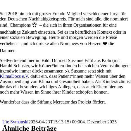
Seit 2018 bin ich mit großer Freude Mitglied verschiedener Jurys für
den Deutschen Nachhaltigkeitspreis. Für mich sind alle, die nominiert
sind, Champions 🏆 – die sich in ihren Organisationen für eine
nachhaltige Zukunft einsetzen. Sei es im beruflichen Kontext oder in
einer sozialen Bewegung. Heute und morgen werden die Preise
verliehen – und ich drücke allen Nominees von Herzen ❤️ die
Daumen.
Stellvertretend hier im Bild: Dr. med Susanne Filfil aus Köln (mit
Harald Schuster, wir Kölner*innen finden bei solchen Veranstaltungen
irgendwie immer direkt zusammen ;-). Susanne setzt sich mit
KlimaDocs e.V.
dafür ein, dass Patient*innen mehr Wissen über den
Zusammenhang von Klima und Gesundheit haben. Als Kinderärztin ist
ihr das ein besonders wichtiges Anliegen, dass auch Eltern hier aus
noch mehr Wissen im Sinne ihrer Kinder schöpfen können.
Wunderbar dass die Stiftung Mercator das Projekt fördert.
Ute Symanski
2026-04-23T15:13:15+00:00
4. Dezember 2025
|
Ähnliche Beiträge