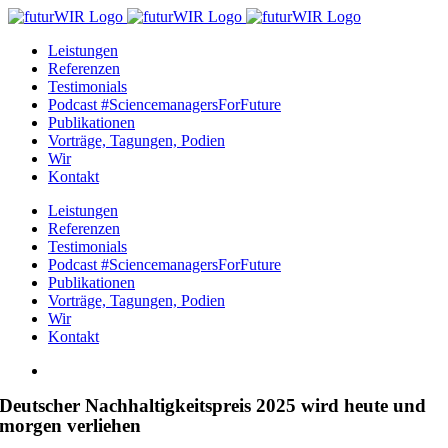
Zum
Inhalt
Leistungen
springen
Referenzen
Testimonials
Podcast #SciencemanagersForFuture
Publikationen
Vorträge, Tagungen, Podien
Wir
Kontakt
Leistungen
Referenzen
Testimonials
Podcast #SciencemanagersForFuture
Publikationen
Vorträge, Tagungen, Podien
Wir
Kontakt
Zeige
grösseres
Deutscher Nachhaltigkeitspreis 2025 wird heute und
Bild
morgen verliehen