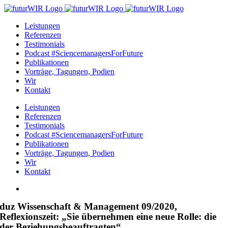
Zum
Inhalt
Leistungen
springen
Referenzen
Testimonials
Podcast #SciencemanagersForFuture
Publikationen
Vorträge, Tagungen, Podien
Wir
Kontakt
Leistungen
Referenzen
Testimonials
Podcast #SciencemanagersForFuture
Publikationen
Vorträge, Tagungen, Podien
Wir
Kontakt
Zeige
grösseres
duz Wissenschaft & Management 09/2020,
Bild
Reflexionszeit: „Sie übernehmen eine neue Rolle: die
der Beziehungsbeauftragten“