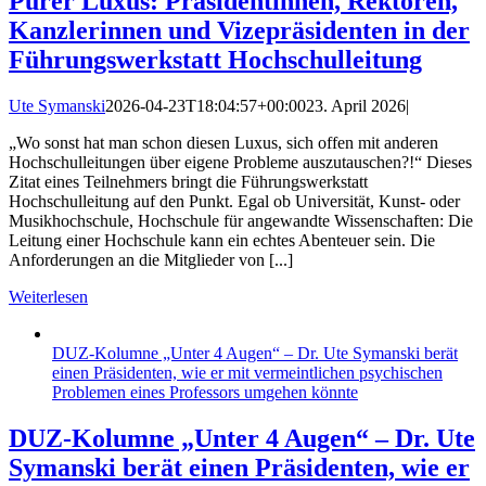
Purer Luxus: Präsidentinnen, Rektoren,
Kanzlerinnen und Vizepräsidenten in der
Führungswerkstatt Hochschulleitung
Ute Symanski
2026-04-23T18:04:57+00:00
23. April 2026
|
„Wo sonst hat man schon diesen Luxus, sich offen mit anderen
Hochschulleitungen über eigene Probleme auszutauschen?!“ Dieses
Zitat eines Teilnehmers bringt die Führungswerkstatt
Hochschulleitung auf den Punkt. Egal ob Universität, Kunst- oder
Musikhochschule, Hochschule für angewandte Wissenschaften: Die
Leitung einer Hochschule kann ein echtes Abenteuer sein. Die
Anforderungen an die Mitglieder von [...]
Weiterlesen
DUZ-Kolumne „Unter 4 Augen“ – Dr. Ute Symanski berät
einen Präsidenten, wie er mit vermeintlichen psychischen
Problemen eines Professors umgehen könnte
DUZ-Kolumne „Unter 4 Augen“ – Dr. Ute
Symanski berät einen Präsidenten, wie er