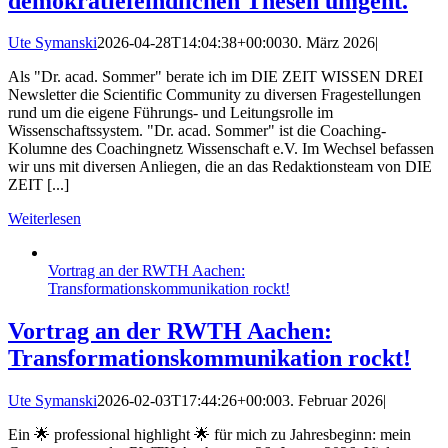
demokratiefeindlichen Thesen umgeht.
Ute Symanski
2026-04-28T14:04:38+00:00
30. März 2026
|
Als "Dr. acad. Sommer" berate ich im DIE ZEIT WISSEN DREI
Newsletter die Scientific Community zu diversen Fragestellungen
rund um die eigene Führungs- und Leitungsrolle im
Wissenschaftssystem. "Dr. acad. Sommer" ist die Coaching-
Kolumne des Coachingnetz Wissenschaft e.V. Im Wechsel befassen
wir uns mit diversen Anliegen, die an das Redaktionsteam von DIE
ZEIT [...]
Weiterlesen
Vortrag an der RWTH Aachen:
Transformationskommunikation rockt!
Vortrag an der RWTH Aachen:
Transformationskommunikation rockt!
Ute Symanski
2026-02-03T17:44:26+00:00
3. Februar 2026
|
Ein 🌟 professional highlight 🌟 für mich zu Jahresbeginn: mein